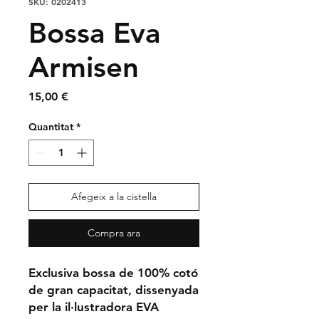
SKU: 0202413
Bossa Eva
Armisen
Price
15,00 €
Quantitat
*
Afegeix a la cistella
Compra ara
Exclusiva bossa de 100% cotó
de gran capacitat, dissenyada
per la il·lustradora EVA