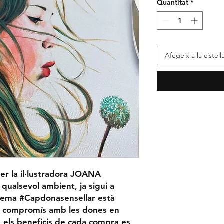
Quantitat
*
Afegeix a la cistell
per la il·lustradora JOANA
lsevol ambient, ja sigui a
l lema
#Capdonasensellar
està
el compromís amb les dones en
ue els beneficis de cada compra es