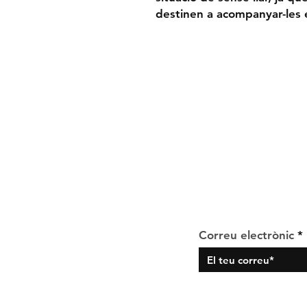
destinen a acompanyar-les e
Enviament i devol
Política de privaci
ASSÍS
Segueix el que fem al
Correu electrònic