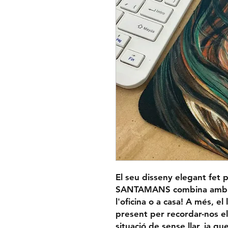
El seu disseny elegant fet 
SANTAMANS combina amb qua
l'oficina o a casa! A més, e
present per recordar-nos 
situació de sense llar, ja q