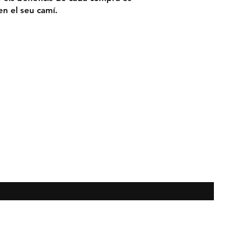
n el seu camí.
ucions
Contacte
tat
Tel: 93 252 05 68
hola@assis.cat
 teu correu!